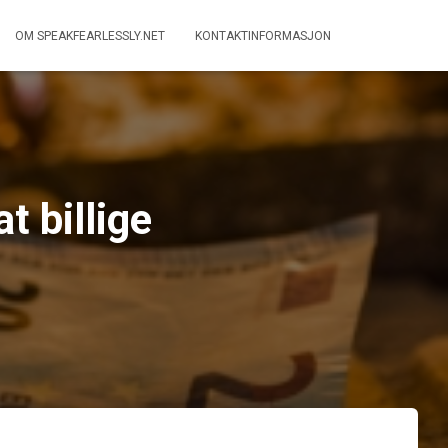
OM SPEAKFEARLESSLY.NET
KONTAKTINFORMASJON
t billige