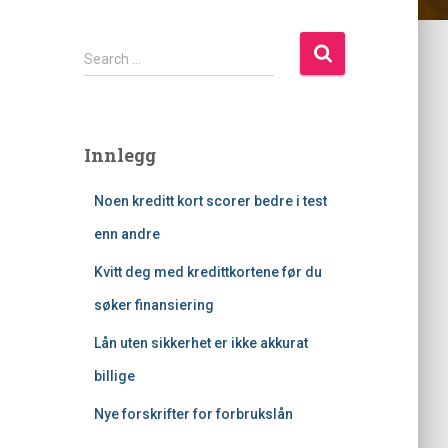
S
Search …
e
a
r
c
Innlegg
h
f
Noen kreditt kort scorer bedre i test
o
r
enn andre
:
Kvitt deg med kredittkortene før du
søker finansiering
Lån uten sikkerhet er ikke akkurat
billige
Nye forskrifter for forbrukslån