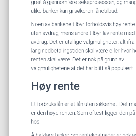
greit å gjennomføre søkeprosessen, og man
ulike banker kan gi søkeren lånetilbud.
Noen av bankene tilbyr forholdsvis høy rente
uten avdrag, mens andre tilbyr lav rente med
avdrag. Det er utallige valgmuligheter, alt ifra
lang nedbetalingstiden skal være eller hvor 
renten skal være. Det er nok på grunn av
valgmulighetene at det har blitt så populært.
Høy rente
Et forbrukslån er et lån uten sikkerhet. Det m
er den høye renten. Som oftest ligger den på
hos.
Å ha klare tanker om rentekostnader er nok an