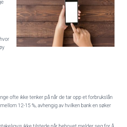
ge
 hvor
høy
ange ofte ikke tenker på når de tar opp et forbrukslån
 mellom 12-15 %, avhengig av hvilken bank en søker
takeligvis ikke tilstede når behovet melder seg for å