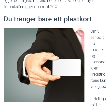
ligger de billigste rentene nede mot 7%, mens et dyrt
forbrukslån ligger opp mot 20%.
Du trenger bare ett plastkort
Om vi
ser bort
fra
rabatter
og
cashbac
k, er
kredittko
rtene kun
velegned
e
betalings
midler,