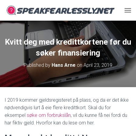
T
O
G
G
L
Kvitt deg med kredittkortene før du
E
N
søker finansiering
A
V
Published by
Hans Arne
on
April 23, 2019
I
G
A
T
I
O
I 2019 kommer gjeldsregisteret på plass, og da er det ikke
N
nødvendigvis lurt å eie flere kredittkort. Skal du for
eksempel
søke om forbrukslån
, vil du kunne få nei fordi du
har fiktiv gjeld. Hvorfor kan du lese om her.