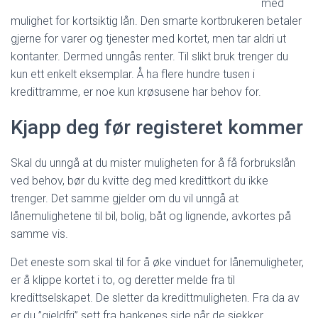
med
mulighet for kortsiktig lån. Den smarte kortbrukeren betaler
gjerne for varer og tjenester med kortet, men tar aldri ut
kontanter. Dermed unngås renter. Til slikt bruk trenger du
kun ett enkelt eksemplar. Å ha flere hundre tusen i
kredittramme, er noe kun krøsusene har behov for.
Kjapp deg før registeret kommer
Skal du unngå at du mister muligheten for å få forbrukslån
ved behov, bør du kvitte deg med kredittkort du ikke
trenger. Det samme gjelder om du vil unngå at
lånemulighetene til bil, bolig, båt og lignende, avkortes på
samme vis.
Det eneste som skal til for å øke vinduet for lånemuligheter,
er å klippe kortet i to, og deretter melde fra til
kredittselskapet. De sletter da kredittmuligheten. Fra da av
er du ”gjeldfri” sett fra bankenes side når de sjekker